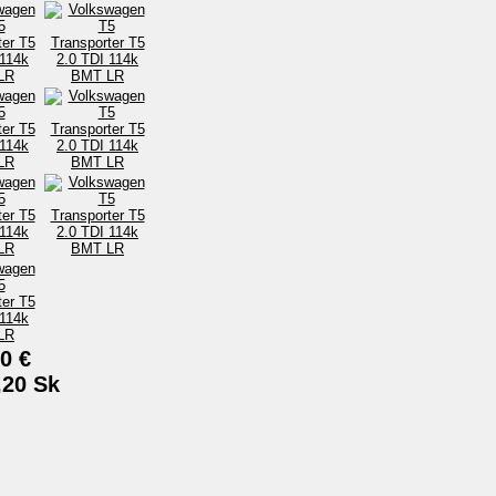
0 €
,20 Sk