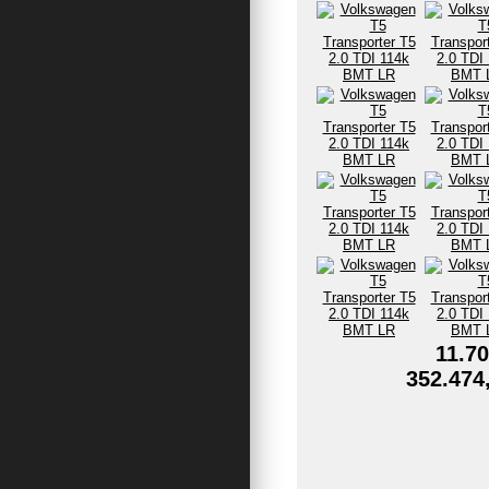
11.70
352.474