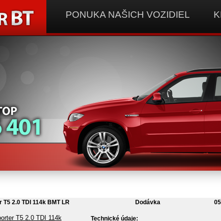
PONUKA NAŠICH VOZIDIEL
K
r T5 2.0 TDI 114k BMT LR
Dodávka
05
Technické údaje: