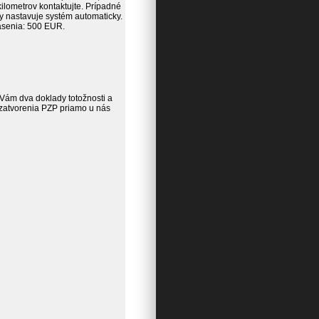
ilometrov kontaktujte. Prípadné
vy nastavuje systém automaticky.
ásenia: 500 EUR.
 Vám dva doklady totožnosti a
uzatvorenia PZP priamo u nás