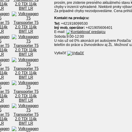
prosím, pre zistenie presného aktuálneho stavu k
chyby v inzercii vyhradené. Niektoré prvky výba
Za prípadné chyby nezodpovedáme. Cena prihl
Kontakt
na predajcu
:
Tel:
+421918099530
Iný mob. operátor:
+421905606401
E-mail:
Sobota:9:00-12:00
U nás už od 0% akonácii pri autoúvere.Postačia
telefón do práce u živnostníkov aj ŽL. Možnosť 
Vytlačiť