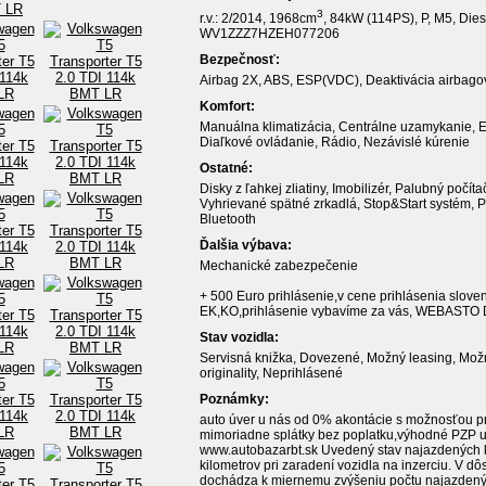
3
r.v.: 2/2014, 1968cm
, 84kW (114PS), P, M5, Dies
WV1ZZZ7HZEH077206
Bezpečnosť:
Airbag 2X, ABS, ESP(VDC), Deaktivácia airbago
Komfort:
Manuálna klimatizácia, Centrálne uzamykanie, El
Diaľkové ovládanie, Rádio, Nezávislé kúrenie
Ostatné:
Disky z ľahkej zliatiny, Imobilizér, Palubný počí
Vyhrievané spätné zrkadlá, Stop&Start systém, 
Bluetooth
Ďalšia výbava:
Mechanické zabezpečenie
+ 500 Euro prihlásenie,v cene prihlásenia slove
EK,KO,prihlásenie vybavíme za vás, WEBASTO D
Stav vozidla:
Servisná knižka, Dovezené, Možný leasing, Možn
originality, Neprihlásené
Poznámky:
auto úver u nás od 0% akontácie s možnosťou p
mimoriadne splátky bez poplatku,výhodné PZP u 
www.autobazarbt.sk Uvedený stav najazdených k
kilometrov pri zaradení vozidla na inzerciu. V d
dochádza k miernemu zvýšeniu počtu najazdenýc