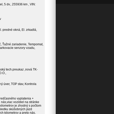
el, 5 dv., 255936 km , VIN:
v
. predné okná, El. zrkadlá,
tač, Ťažné zariadenie, Tempomat,
Parkovacie senzory vzadu,
nský tech.preukaz ,nová TK-
.O.,
ý úver, TOP stav, Kontrola
redčasného vyplatenia +
nás,viac vozidiel na stránke
ilometrov je zhodný s počtom
ôsledku skúšobných jázd
h kilometrov a preto nás,