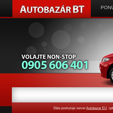
PONU
Dáta poskytuje server
Autobazar EU
, op