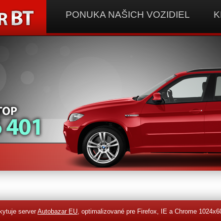
PONUKA NAŠICH VOZIDIEL
K
kytuje server
Autobazar EU
, optimalizované pre Firefox, IE a Chrome 1024x6