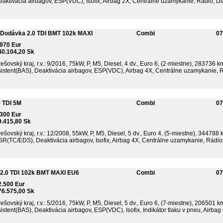
aktivácia airbagov, ESP(VDC), Isofix, Airbag 2X, Centrálne uzamykanie, Rádio, Dia
Dodávka 2.0 TDI BMT 102k MAXI
Combi
07
.970 Eur
40.104,20 Sk
ešovský kraj, r.v.: 9/2016, 75kW, P, M5, Diesel, 4 dv., Euro 6, (2-miestne), 283736 
sistent(BAS), Deaktivácia airbagov, ESP(VDC), Airbag 4X, Centrálne uzamykanie, Rá
9 TDI 5M
Combi
07
.300 Eur
9.415,80 Sk
ešovský kraj, r.v.: 12/2008, 55kW, P, M5, Diesel, 5 dv., Euro 4, (5-miestne), 344788
R(TC/EDS), Deaktivácia airbagov, Isofix, Airbag 4X, Centrálne uzamykanie, Rádio, 
2.0 TDI 102k BMT MAXI EU6
Combi
07
2.500 Eur
76.575,00 Sk
ešovský kraj, r.v.: 5/2016, 75kW, P, M5, Diesel, 5 dv., Euro 6, (7-miestne), 206501
istent(BAS), Deaktivácia airbagov, ESP(VDC), Isofix, Indikátor tlaku v pneu, Airbag 6