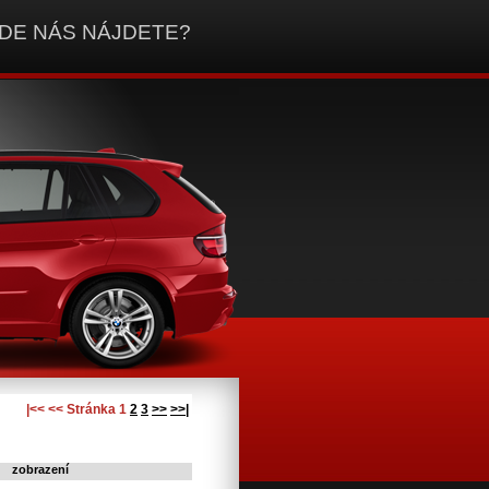
DE NÁS NÁJDETE?
|<< << Stránka 1
2
3
>>
>>|
zobrazení