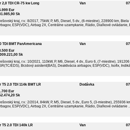
r 2,0 TDI CR-75 kw Long
Van
07
5.999 Eur
81.985,90 Sk
ešovský kraj, r.v.: 8/2017, 75kW, P, M5, Diesel, 5 dv., (6-miestne), 228900 km, Biela
irbagov, ESP(VDC), Airbag 2X, Centrálne uzamykanie, Rádio, Diaľkové ovládanie, El.
.0 TDI BMT PanAmericana
Van
07
3.500 Eur
.009.221,00 Sk
ešovský kraj, r.v.: 10/2021, 110kW, P, M6, Diesel, 4 dv., Euro 6, (7-miestne), 19120
R(TC/EDS), Brzdový asistent(BAS), Deaktivácia airbagov, ESP(VDC), Isofix, Indikáto
r T5 2.0 TDI 114k BMT LR
Dodávka
07
1.700 Eur
52.474,20 Sk
ešovský kraj, r.v.: 2/2014, 84kW, P, M5, Diesel, 5 dv., Euro 5, (3-miestne), 255936 k
irbagov, ESP(VDC), Airbag 2X, Centrálne uzamykanie, Rádio, Diaľkové ovládanie ..
 T5 2.0 TDI 140k LR
Van
07