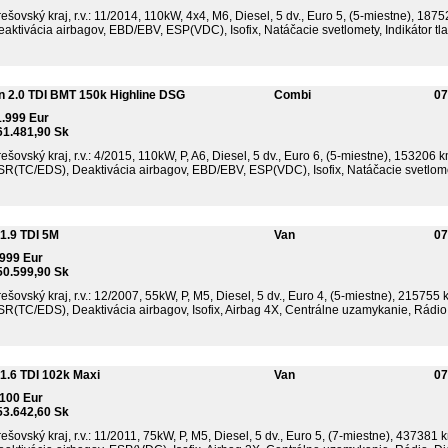
ešovský kraj, r.v.: 11/2014, 110kW, 4x4, M6, Diesel, 5 dv., Euro 5, (5-miestne), 187
aktivácia airbagov, EBD/EBV, ESP(VDC), Isofix, Natáčacie svetlomety, Indikátor tlak
n 2.0 TDI BMT 150k Highline DSG
Combi
07
1.999 Eur
61.481,90 Sk
ešovský kraj, r.v.: 4/2015, 110kW, P, A6, Diesel, 5 dv., Euro 6, (5-miestne), 153206 
SR(TC/EDS), Deaktivácia airbagov, EBD/EBV, ESP(VDC), Isofix, Natáčacie svetlomet
1.9 TDI 5M
Van
07
.999 Eur
50.599,90 Sk
ešovský kraj, r.v.: 12/2007, 55kW, P, M5, Diesel, 5 dv., Euro 4, (5-miestne), 215755 
SR(TC/EDS), Deaktivácia airbagov, Isofix, Airbag 4X, Centrálne uzamykanie, Rádio .
.6 TDI 102k Maxi
Van
07
.100 Eur
53.642,60 Sk
ešovský kraj, r.v.: 11/2011, 75kW, P, M5, Diesel, 5 dv., Euro 5, (7-miestne), 437381 