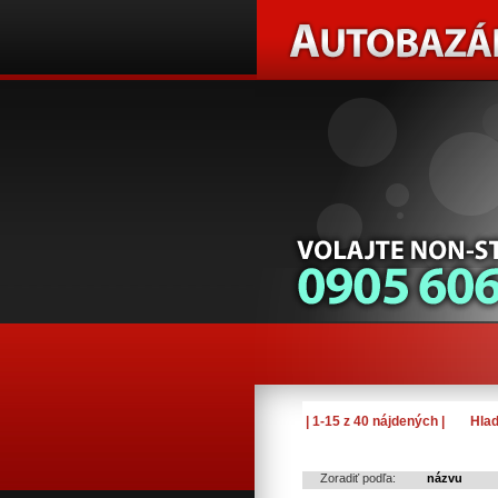
| 1-15 z 40 nájdených |
Hlad
Zoradiť podľa:
názvu