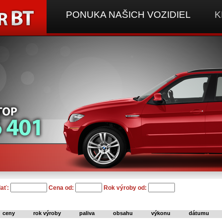
PONUKA NAŠICH VOZIDIEL
K
ať:
Cena od:
Rok výroby od:
ceny
rok výroby
paliva
obsahu
výkonu
dátumu