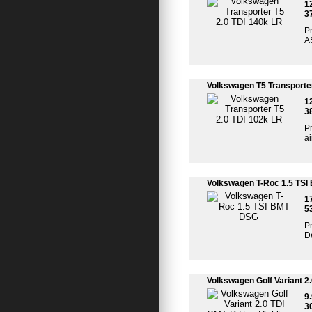
1
3
Pr
A
Volkswagen T5 Transporter
1
3
Pr
a
Volkswagen T-Roc 1.5 TS
1
5
Pr
De
Volkswagen Golf Variant 2
9
3