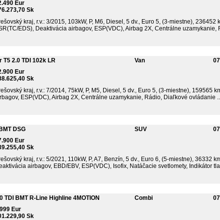
2.490 Eur
76.273,70 Sk
ešovský kraj, r.v.: 3/2015, 103kW, P, M6, Diesel, 5 dv., Euro 5, (3-miestne), 236452 
SR(TC/EDS), Deaktivácia airbagov, ESP(VDC), Airbag 2X, Centrálne uzamykanie, Rá
 T5 2.0 TDI 102k LR
Van
07
2.900 Eur
88.625,40 Sk
ešovský kraj, r.v.: 7/2014, 75kW, P, M5, Diesel, 5 dv., Euro 5, (3-miestne), 159565 k
irbagov, ESP(VDC), Airbag 2X, Centrálne uzamykanie, Rádio, Diaľkové ovládanie ..
I BMT DSG
SUV
07
7.900 Eur
39.255,40 Sk
ešovský kraj, r.v.: 5/2021, 110kW, P, A7, Benzín, 5 dv., Euro 6, (5-miestne), 36332 k
aktivácia airbagov, EBD/EBV, ESP(VDC), Isofix, Natáčacie svetlomety, Indikátor tlak
.0 TDI BMT R-Line Highline 4MOTION
Combi
07
.999 Eur
01.229,90 Sk