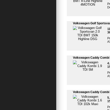
Pr
De
Volkswagen Golf Sportsva
1
3
Pr
A
Volkswagen Caddy Combi 
4
1
Pr
A
Volkswagen Caddy Combi 1
5
1
Pr