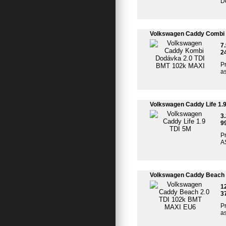
De
Volkswagen Caddy Combi 
7
2
Pr
a
Volkswagen Caddy Life 1.
3
9
Pr
AS
Volkswagen Caddy Beach 
1
3
Pr
as