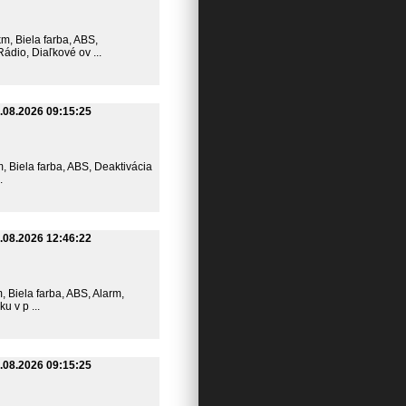
km, Biela farba, ABS,
dio, Diaľkové ov ...
.08.2026 09:15:25
m, Biela farba, ABS, Deaktivácia
.
.08.2026 12:46:22
m, Biela farba, ABS, Alarm,
u v p ...
.08.2026 09:15:25