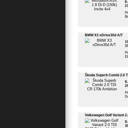
6
2
Pr
Br
BMW X3 xDrive30d A/T
1
3
Pr
EB
Škoda Superb Combi 2.0 T
9
2
Pr
De
Volkswagen Golf Variant 2
9
3