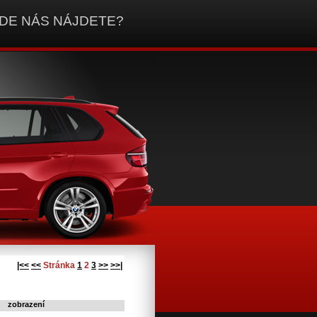
DE NÁS NÁJDETE?
|<<
<<
Stránka
1
2
3
>>
>>|
zobrazení