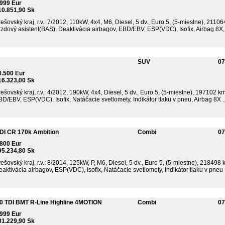
.999 Eur
10.851,90 Sk
ešovský kraj, r.v.: 7/2012, 110kW, 4x4, M6, Diesel, 5 dv., Euro 5, (5-miestne), 211
zdový asistent(BAS), Deaktivácia airbagov, EBD/EBV, ESP(VDC), Isofix, Airbag 8X, 
SUV
07
0.500 Eur
16.323,00 Sk
ešovský kraj, r.v.: 4/2012, 190kW, 4x4, Diesel, 5 dv., Euro 5, (5-miestne), 197102
D/EBV, ESP(VDC), Isofix, Natáčacie svetlomety, Indikátor tlaku v pneu, Airbag 8X ..
DI CR 170k Ambition
Combi
07
.800 Eur
95.234,80 Sk
ešovský kraj, r.v.: 8/2014, 125kW, P, M6, Diesel, 5 dv., Euro 5, (5-miestne), 218498
aktivácia airbagov, ESP(VDC), Isofix, Natáčacie svetlomety, Indikátor tlaku v pneu .
.0 TDI BMT R-Line Highline 4MOTION
Combi
07
.999 Eur
01.229,90 Sk