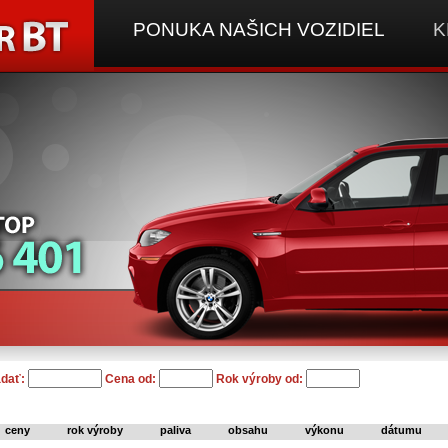
PONUKA NAŠICH VOZIDIEL
K
dať:
Cena od:
Rok výroby od:
ceny
rok výroby
paliva
obsahu
výkonu
dátumu