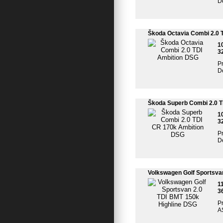
De
Škoda Octavia Combi 2.0 
1
3
Pr
De
Škoda Superb Combi 2.0 
1
3
Pr
De
Volkswagen Golf Sportsva
1
3
Pr
A