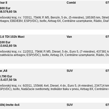
ur II
Combi
07
.600 Eur
38.579,60 Sk
ešovský kraj, r.v.: 7/2011, 75kW, P, M5, Benzín, 5 dv., (5-miestne), 185365 km, Stri
irbagov, EBD/EBV, ESP(VDC), Isofix, Airbag 6X, Centrálne uzamykanie, Rádio, Diaľk
.6 TDI 102k Maxi
Van
07
.100 Eur
53.642,60 Sk
ešovský kraj, r.v.: 11/2011, 75kW, P, M5, Diesel, 5 dv., Euro 5, (7-miestne), 437381 
aktivácia airbagov, ESP(VDC), Isofix, Airbag 2X, Centrálne uzamykanie, Rádio, Dia
w ,A8
SUV
07
3.790 Eur
15.437,50 Sk
ešovský kraj, r.v.: 6/2011, 155kW, 4x4, Diesel, 4 dv., Euro 5, (4-miestne), 234714 k
P(VDC), Isofix, Natáčacie svetlomety, Indikátor tlaku v pneu, Airbag 8X, Centrálne 
50k) Invite 4x4
SUV
07