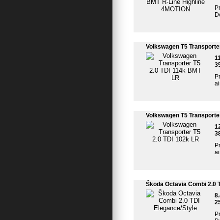
Pr
De
Volkswagen T5 Transporte
1
3
Pr
a
Volkswagen T5 Transporter
1
3
Pr
a
Škoda Octavia Combi 2.0 T
8
2
Pr