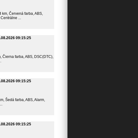
064 km, Červená farba, ABS,
Centrálne ...
.08.2026 09:15:25
 km, Čierna farba, ABS, DSC(DTC),
.
.08.2026 09:15:25
 km, Šedá farba, ABS, Alarm,
..
.08.2026 09:15:25