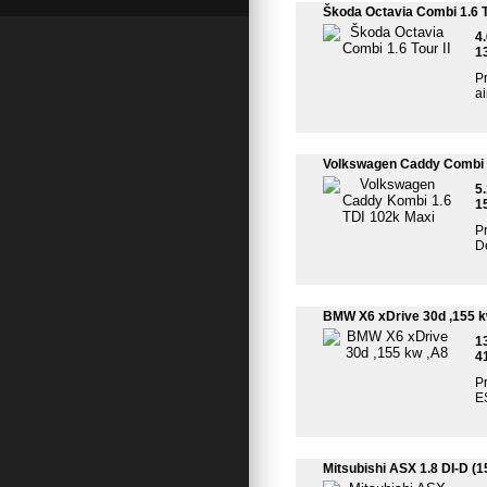
Škoda Octavia Combi 1.6 To
4
1
Pr
a
Volkswagen Caddy Combi 1
5
1
Pr
De
BMW X6 xDrive 30d ,155 k
1
4
Pr
ES
Mitsubishi ASX 1.8 DI-D (1