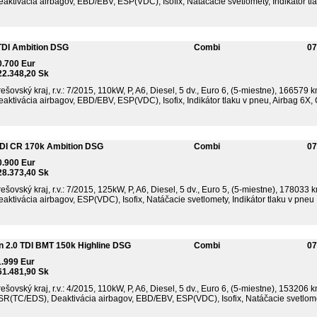
aktivácia airbagov, EBD/EBV, ESP(VDC), Isofix, Natáčacie svetlomety, Indikátor tla
TDI Ambition DSG
Combi
07
0.700 Eur
22.348,20 Sk
ešovský kraj, r.v.: 7/2015, 110kW, P, A6, Diesel, 5 dv., Euro 6, (5-miestne), 166579 
aktivácia airbagov, EBD/EBV, ESP(VDC), Isofix, Indikátor tlaku v pneu, Airbag 6X, C
TDI CR 170k Ambition DSG
Combi
07
0.900 Eur
28.373,40 Sk
ešovský kraj, r.v.: 7/2015, 125kW, P, A6, Diesel, 5 dv., Euro 5, (5-miestne), 178033 
aktivácia airbagov, ESP(VDC), Isofix, Natáčacie svetlomety, Indikátor tlaku v pneu .
n 2.0 TDI BMT 150k Highline DSG
Combi
07
1.999 Eur
61.481,90 Sk
ešovský kraj, r.v.: 4/2015, 110kW, P, A6, Diesel, 5 dv., Euro 6, (5-miestne), 153206 
SR(TC/EDS), Deaktivácia airbagov, EBD/EBV, ESP(VDC), Isofix, Natáčacie svetlomet