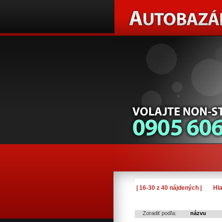
| 16-30 z 40 nájdených |
Hla
Zoradiť podľa:
názvu