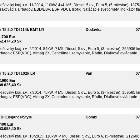
ešovský kraj, r.v.: 11/2014, 110kW, 4x4, M6, Diesel, 5 dv., Euro 5, (5-miestne), 187
aktivácia airbagov, EBD/EBV, ESP(VDC), Isofix, Natáčacie svetlomety, Indikátor tlak
r T5 2.0 TDI 114k BMT LR
Dodávka
07
1.700 Eur
52.474,20 Sk
ešovský kraj, r.v.: 2/2014, 84kW, P, M5, Diesel, 5 dv., Euro 5, (3-miestne), 255936 k
irbagov, ESP(VDC), Airbag 2X, Centrálne uzamykanie, Rádio, Diaľkové ovládanie ..
 T5 2.0 TDI 102k LR
Van
07
2.900 Eur
88.625,40 Sk
ešovský kraj, r.v.: 7/2014, 75kW, P, M5, Diesel, 5 dv., Euro 5, (3-miestne), 159565 k
irbagov, ESP(VDC), Airbag 2X, Centrálne uzamykanie, Rádio, Diaľkové ovládanie ..
DI Elegance/Style
Combi
07
.400 Eur
53.058,40 Sk
ešovský kraj, r.v.: 10/2015, 110kW, P, M6, Diesel, 5 dv., Euro 6, (5-miestne), 212606